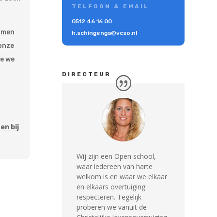
TELFOON & EMAIL
0512 46 16 00
komen
h.schingenga@vcso.nl
 onze
oe we
DIRECTEUR
en bij
Wij zijn een Open school,
waar iedereen van harte
welkom is en waar we elkaar
en elkaars overtuiging
respecteren. Tegelijk
proberen we vanuit de