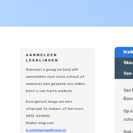
Wel
AANMELDEN
LEERLINGEN
Skoa
Wanneer u graag uw kind wilt
Van 
aanmelden voor onze school, of
daarover een gesprek zou willen,
Van 
bent u van harte welkom.
Basi
Kom gerust langs om een
afspraak te maken, of bel even
Op o
0512-461600.
scho
Mailen mag ook:
h.schingenga@vcso.nl
Ook 