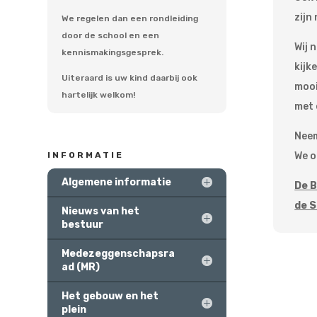
zijn
We regelen dan een rondleiding
door de school en een
Wij 
kennismakingsgesprek.
kijk
Uiteraard is uw kind daarbij ook
mooi
hartelijk welkom!
met 
Neem
INFORMATIE
We o
Algemene informatie
De B
de S
Nieuws van het
bestuur
Medezeggenschapsra
ad (MR)
Het gebouw en het
plein