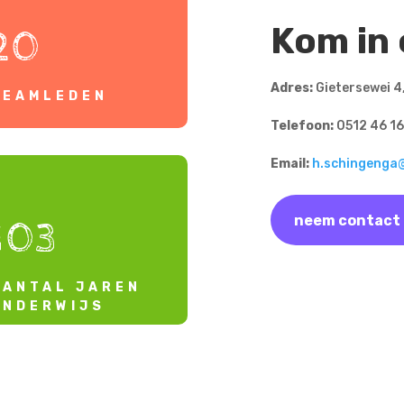
Kom in
20
Adres:
Gietersewei 4,
TEAMLEDEN
Telefoon:
0512 46 16
Email:
h.schingenga
neem contact
103
AANTAL JAREN
ONDERWIJS