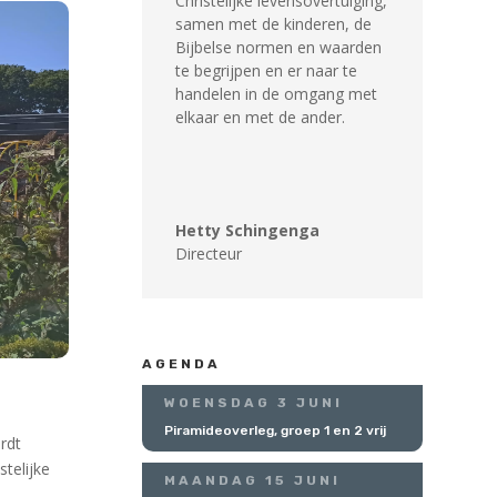
Christelijke levensovertuiging,
samen met de kinderen, de
Bijbelse normen en waarden
te begrijpen en er naar te
handelen in de omgang met
elkaar en met de ander.
Hetty Schingenga
Directeur
AGENDA
WOENSDAG 3 JUNI
Piramideoverleg, groep 1 en 2 vrij
rdt
stelijke
MAANDAG 15 JUNI