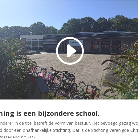
ning is een bijzondere school.
ondere” in de titel betreft de vorm van bestuur. Het bevoegd gezag wo
d door een onafhankelijke Stichting. Dat is de Stichting Verenigde Chri
psterland (VCSO).