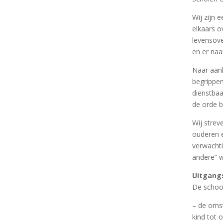
Wij zijn 
elkaars o
levensove
en er naa
Naar aanl
begrippen
dienstba
de orde b
Wij strev
ouderen e
verwachti
andere” w
Uitgang
De school
– de omst
kind tot 