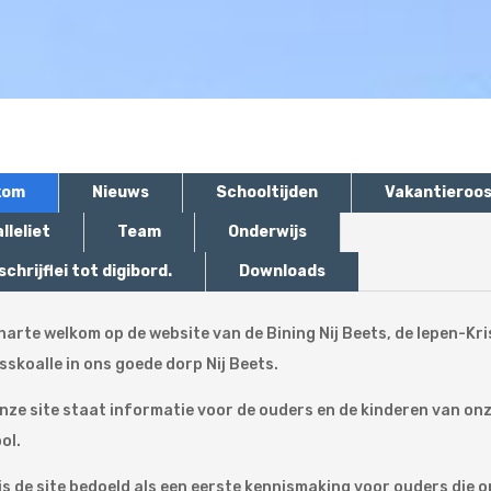
kom
Nieuws
Schooltijden
Vakantieroo
lleliet
Team
Onderwijs
schrijflei tot digibord.
Downloads
harte welkom op de website van de Bining Nij Beets, de Iepen-Kri
sskoalle in ons goede dorp Nij Beets.
nze site staat informatie voor de ouders en de kinderen van on
ol.
is de site bedoeld als een eerste kennismaking voor ouders die o