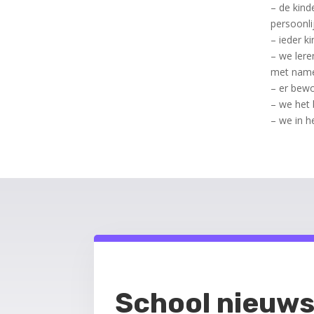
– de kind
persoonli
– ieder k
– we lere
met name
– er bew
– we het 
– we in h
School nieuws