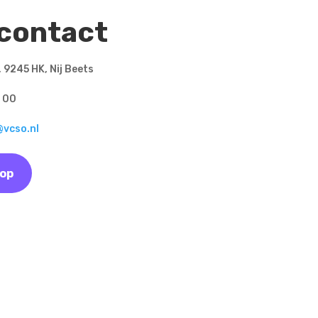
 contact
 9245 HK, Nij Beets
 00
@vcso.nl
 op