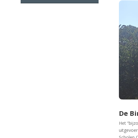
De Bi
Het “bijz
uitgevoer
Scholen O