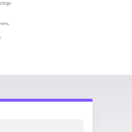
chtige
emens,
.