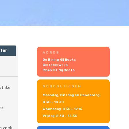
ster
ADRES
De Bining Nij Beets
Gietersewei 4
9245 HK Nij Beets
SCHOOLTIJDEN
stlike
Maandag, Dinsdag en Donderdag :
8:30 – 14:30
ze
Woensdag: 8:30 – 12:15
Vrijdag: 8:30 – 14:30
p zoek