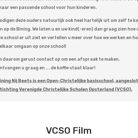
 naar een passende school voor hun kinderen.
nodigen deze ouders natuurlijk ook heel hartelijk uit om zelf te 
en op de Bining. We laten u en uw kind(-eren) dan graag zien hoe
e school er uit ziet en vertellen u meer over hoe we werken en h
elkaar omgaan op onze school!
 daarom gerust contact op om een afspraak te maken.
ntvangen u graag en …. de koffie staat klaar!
ining Nij Beets is een Open-Christelijke basisschool, aangeslot
tichting Verenigde Christelijke Scholen Opsterland (VCSO).
VCSO Film