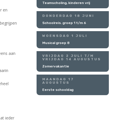
Teamscholing, kinderen vrij
r en
DONDERDAG 18 JUNI
begrijpen
Schoolreis. groep 1 t/m 6
WOENSDAG 1 JULI
Musical groep 8
eens aan
VRIJDAG 2 JULI T/M
VRIJDAG 14 AUGUSTUS
Zomervakantie
aarin
MAANDAG 17
AUGUSTUS
eheel
Eerste schooldag
at ieder