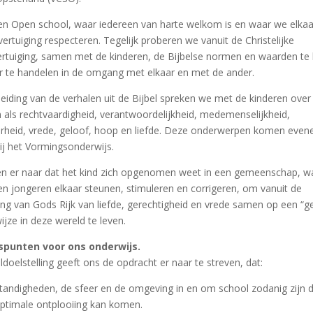
een Open school, waar iedereen van harte welkom is en waar we elkaa
vertuiging respecteren. Tegelijk proberen we vanuit de Christelijke
rtuiging, samen met de kinderen, de Bijbelse normen en waarden te 
r te handelen in de omgang met elkaar en met de ander.
eiding van de verhalen uit de Bijbel spreken we met de kinderen over
 als rechtvaardigheid, verantwoordelijkheid, medemenselijkheid,
arheid, vrede, geloof, hoop en liefde. Deze onderwerpen komen even
ij het Vormingsonderwijs.
en er naar dat het kind zich opgenomen weet in een gemeenschap, w
n jongeren elkaar steunen, stimuleren en corrigeren, om vanuit de
ng van Gods Rijk van liefde, gerechtigheid en vrede samen op een “g
ijze in deze wereld te leven.
spunten voor ons onderwijs.
doelstelling geeft ons de opdracht er naar te streven, dat:
andigheden, de sfeer en de omgeving in en om school zodanig zijn d
optimale ontplooiing kan komen.